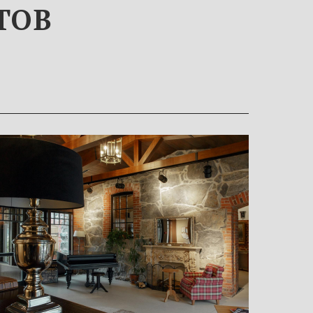
ТОВ
Отель
«Ладожская усадьба»