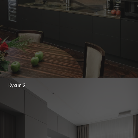
Работаем по всей России
г. Санкт-Петербург
Тел: +7 905 261-19-57
Olg-vorobev@yandex.ru
О студии
Услуги
Портфолио
Аксессуары
Кухня 2
Партнеры
Контакты
Политика
конфиденциальности
© Все права защищены 2025
Разработка и продвижение сайта