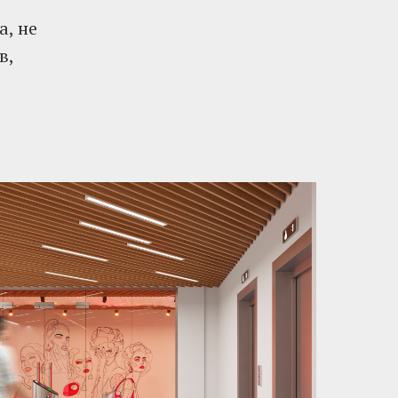
, не
в,